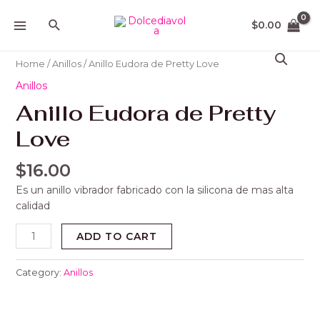
Ir
MAIN
Buscar
al
$
0.00
MENU
contenido
Anillo
Eudora
Home
/
Anillos
/ Anillo Eudora de Pretty Love
de
Anillos
Pretty
Anillo Eudora de Pretty
Love
quantity
Love
$
16.00
Es un anillo vibrador fabricado con la silicona de mas alta
calidad
ADD TO CART
Category:
Anillos