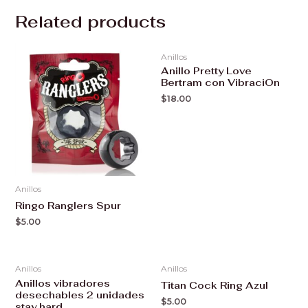
Related products
Anillos
Anillo Pretty Love
Bertram con VibraciOn
$
18.00
Anillos
Ringo Ranglers Spur
$
5.00
Anillos
Anillos
Anillos vibradores
Titan Cock Ring Azul
desechables 2 unidades
$
5.00
stay hard