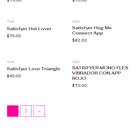
$
70.00
$
70.00
App
App
Satisfyer Hug Me
Satisfyer Hot Lover
Connect App
$
75.00
$
82.00
App
App
SATISFYER MONO FLEX
Satisfyer Love Triangle
VIBRADOR CON APP
$
65.00
ROJO
$
70.00
1
2
→