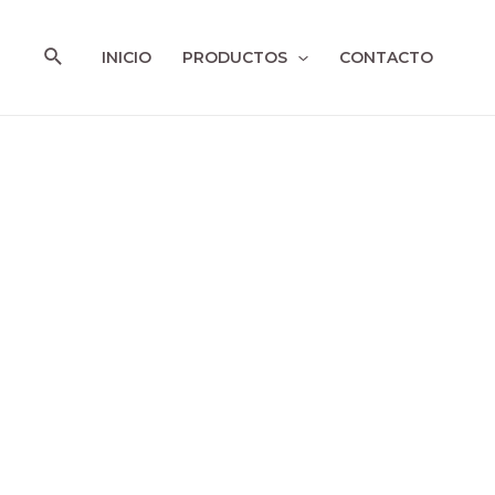
Ir
al
Buscar
INICIO
PRODUCTOS
CONTACTO
contenido