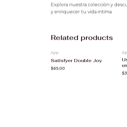
Explora nuestra colección y descu
y enriquecer tu vida intima.
Related products
App
A
U
Satisfyer Double Joy
u
$
65.00
$
3