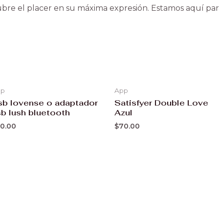
bre el placer en su máxima expresión. Estamos aquí para
pp
App
sb lovense o adaptador
Satisfyer Double Love
sb lush bluetooth
Azul
0.00
$
70.00