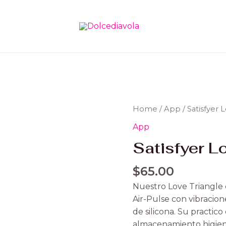
Satisfyer
Home
/
App
/ Satisfyer 
Love
App
Triangle
Satisfyer L
quantity
$
65.00
Nuestro Love Triangle
Air-Pulse con vibracio
de silicona. Su practi
almacenamiento higien