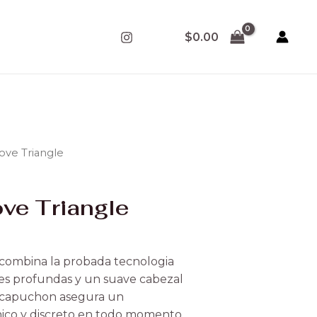
$
0.00
Love Triangle
ove Triangle
 combina la probada tecnologia
nes profundas y un suave cabezal
co capuchon asegura un
ico y discreto en todo momento