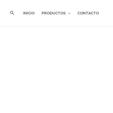
Ir
al
Buscar
INICIO
PRODUCTOS
CONTACTO
contenido