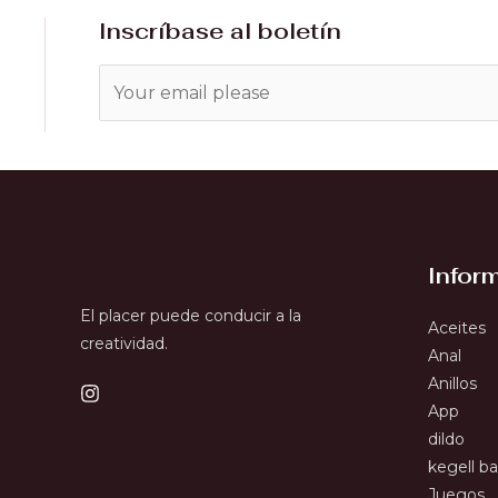
Inscríbase al boletín
Infor
El placer puede conducir a la
Aceites
creatividad.
Anal
Anillos
App
dildo
kegell bal
Juegos