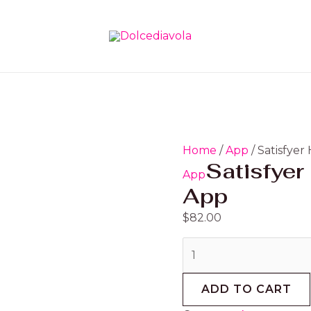
Satisfyer
Hug
Me
Connect
App
quantity
Home
/
App
/ Satisfye
Satisfye
App
App
$
82.00
ADD TO CART