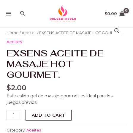
Ir
MAIN
al
Buscar
$
0.00
MENU
contenido
EXSENS
ACEITE
Home
/
Aceites
/ EXSENS ACEITE DE MASAJE HOT GOURMET.
DE
Aceites
MASAJE
EXSENS ACEITE DE
HOT
GOURMET.
MASAJE HOT
quantity
GOURMET.
$
2.00
Este calido gel de masaje gourmet es ideal para los
juegos previos.
ADD TO CART
Category:
Aceites