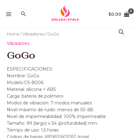
Ir
MAIN
al
Buscar
$
0.00
MENU
contenido
Home
/
Vibradores
/ GoGo
Vibradores
GoGo
ESPECIFICACIONES:
Nombre: GoGo
Modelo:CS-B006
Material: silicona + ABS
Carga: batería de polímero
Modos de vibración: 7 modos manuales
Nivel máximo de ruido: menos de 50 dB.
Nivel de impermeabilidad: 100% impermeable
Tamaño: 99 (largo) x 34 (profundidad) mm.
Tiempo de uso: 1,5 horas
Código de barras: 6926511601052 (rosa)