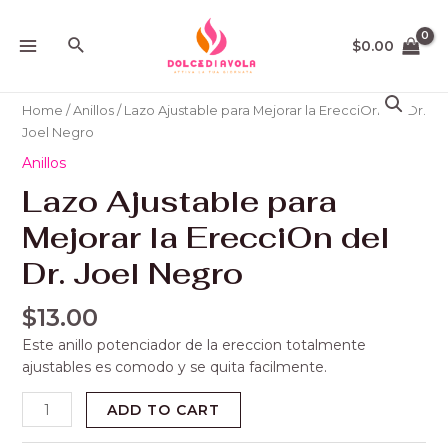
Ir
MAIN
al
Buscar
$
0.00
MENU
contenido
Lazo
Ajustable
Home
/
Anillos
/ Lazo Ajustable para Mejorar la ErecciOn del Dr.
para
Joel Negro
Mejorar
Anillos
la
Lazo Ajustable para
ErecciOn
del
Mejorar la ErecciOn del
Dr.
Joel
Dr. Joel Negro
Negro
quantity
$
13.00
Este anillo potenciador de la ereccion totalmente
ajustables es comodo y se quita facilmente.
ADD TO CART