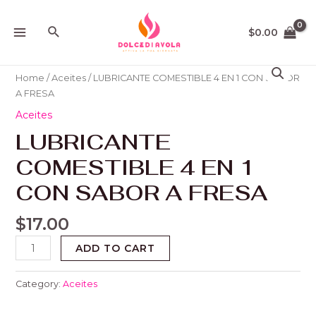
Ir
MAIN
al
Buscar
$
0.00
MENU
contenido
LUBRICANTE
COMESTIBLE
Home
/
Aceites
/ LUBRICANTE COMESTIBLE 4 EN 1 CON SABOR
4
A FRESA
EN
Aceites
1
LUBRICANTE
CON
SABOR
COMESTIBLE 4 EN 1
A
FRESA
CON SABOR A FRESA
quantity
$
17.00
ADD TO CART
Category:
Aceites