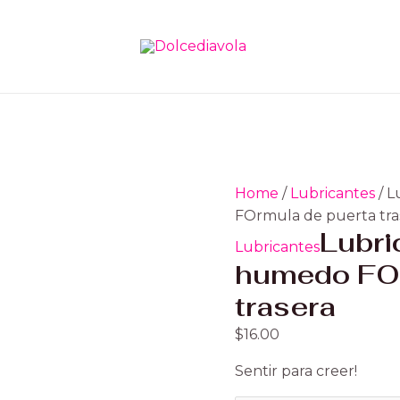
Lubricante
personal
humedo
FOrmula
de
puerta
trasera
quantity
Home
/
Lubricantes
/ L
FOrmula de puerta tra
Lubri
Lubricantes
humedo FOr
trasera
$
16.00
Sentir para creer!