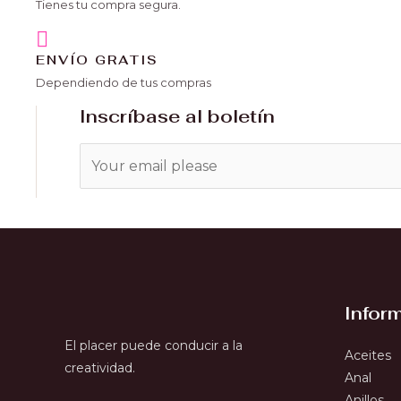
Tienes tu compra segura.
ENVÍO GRATIS
Dependiendo de tus compras
Inscríbase al boletín
Infor
El placer puede conducir a la
Aceites
creatividad.
Anal
Anillos