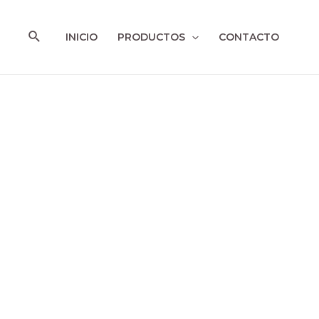
Ir
al
Buscar
INICIO
PRODUCTOS
CONTACTO
contenido