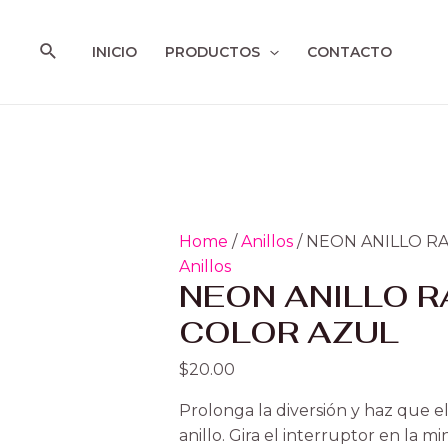
Ir
NEON
al
ANILLO
Buscar
INICIO
PRODUCTOS
CONTACTO
contenido
RABBIT
COLOR
AZUL
quantity
Home
/
Anillos
/ NEON ANILLO R
Anillos
NEON ANILLO R
COLOR AZUL
$
20.00
Prolonga la diversión y haz que e
anillo. Gira el interruptor en la mi