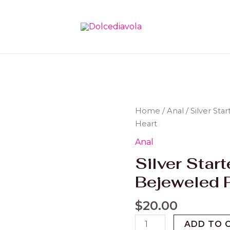
Silver
Home
/
Anal
/ Silver St
Starter
Heart
Heart
Anal
Bejeweled
Silver Start
Plug
Pink
Bejeweled P
Heart
quantity
$
20.00
ADD TO 