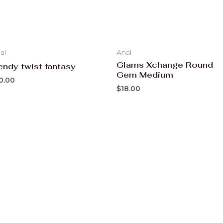
al
Anal
Glams Xchange Round
endy twist fantasy
Gem Medium
0.00
$
18.00