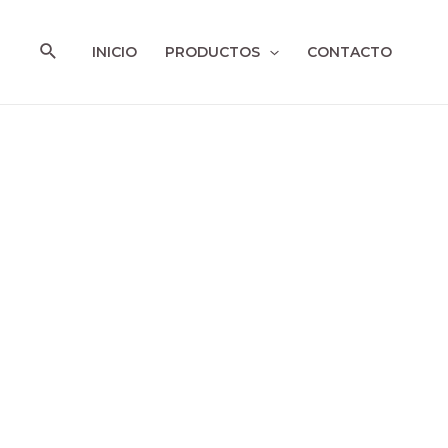
Ir
al
Buscar
INICIO
PRODUCTOS
CONTACTO
contenido