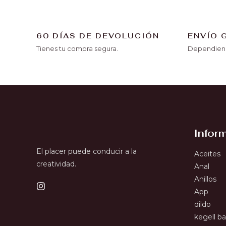
60 DÍAS DE DEVOLUCIÓN
ENVÍO 
Tienes tu compra segura.
Dependiend
Infor
El placer puede conducir a la
Aceites
creatividad.
Anal
Anillos
App
dildo
kegell bal