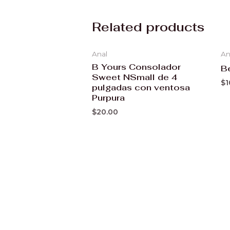
Related products
Anal
An
B Yours Consolador
B
Sweet NSmall de 4
$
1
pulgadas con ventosa
Purpura
$
20.00