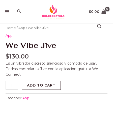
Ir
MAIN
al
Buscar
$
0.00
MENU
contenido
We
Vibe
Home
/
App
/ We Vibe Jive
Jive
App
quantity
We Vibe Jive
$
130.00
Es un vibrador discreto silencioso y comodo de usar.
Podras controlar tu Jive con la aplicacion gratuita We
Connect .
ADD TO CART
Category:
App