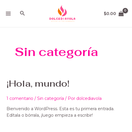
Ir
MAIN
al
Buscar
$
0.00
MENU
contenido
Sin categoría
¡Hola, mundo!
1 comentario
/
Sin categoría
/ Por
dolcediavola
Bienvenido a WordPress. Esta es tu primera entrada.
Edítala o bórrala, ¡luego empieza a escribir!