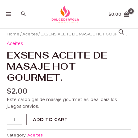
Ir
MAIN
al
Buscar
$
0.00
MENU
contenido
EXSENS
ACEITE
Home
/
Aceites
/ EXSENS ACEITE DE MASAJE HOT GOURMET.
DE
Aceites
MASAJE
EXSENS ACEITE DE
HOT
GOURMET.
MASAJE HOT
quantity
GOURMET.
$
2.00
Este calido gel de masaje gourmet es ideal para los
juegos previos.
ADD TO CART
Category:
Aceites