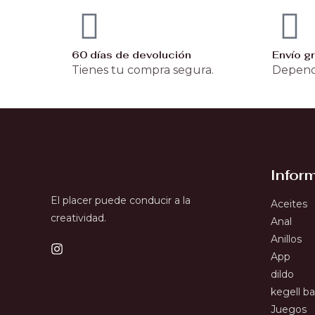
60 días de devolución
Envío gr
Tienes tu compra segura.
Depend
Infor
El placer puede conducir a la
Aceites
creatividad.
Anal
Anillos
App
dildo
kegell bal
Juegos