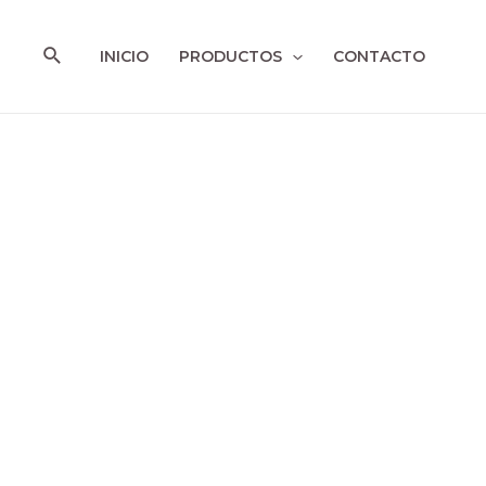
Ir
al
Buscar
INICIO
PRODUCTOS
CONTACTO
contenido