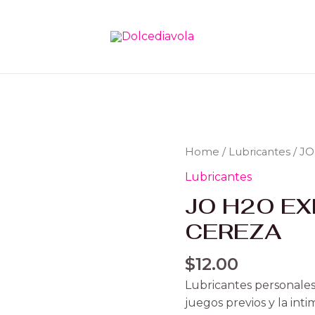
JO
Home
/
Lubricantes
/ J
H2O
Lubricantes
EXPLOSIoN
JO H2O EX
DE
CEREZA
CEREZA
quantity
$
12.00
Lubricantes personales
juegos previos y la inti