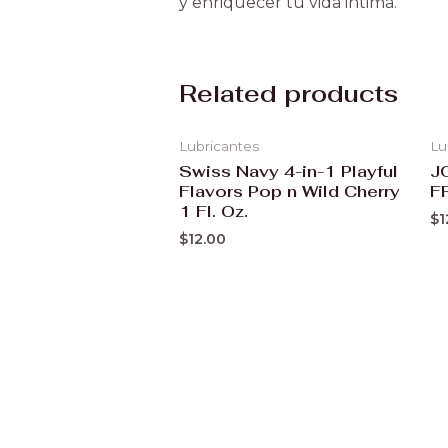
y enriquecer tu vida intima.
Related products
Lubricantes
Lu
Swiss Navy 4-in-1 Playful
J
Flavors Pop n Wild Cherry
F
1 Fl. Oz.
$
1
$
12.00