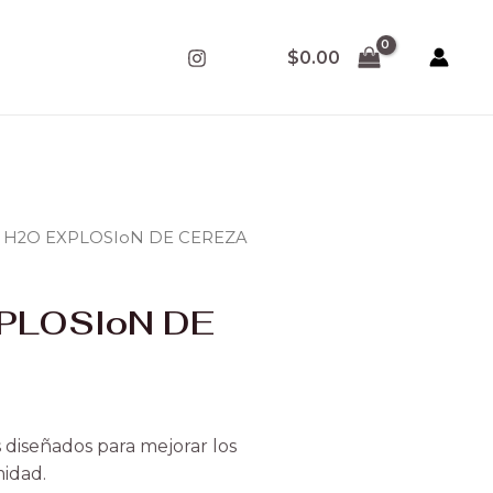
$
0.00
O H2O EXPLOSIoN DE CEREZA
PLOSIoN DE
 diseñados para mejorar los
midad.