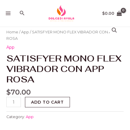
Ir
MAIN
al
Buscar
$
0.00
MENU
contenido
SATISFYER
MONO
Home
/
App
/ SATISFYER MONO FLEX VIBRADOR CON APP
FLEX
ROSA
VIBRADOR
App
CON
SATISFYER MONO FLEX
APP
ROSA
VIBRADOR CON APP
quantity
ROSA
$
70.00
ADD TO CART
Category:
App