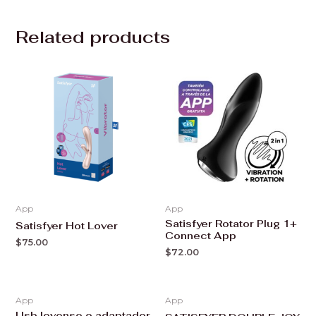
Related products
App
App
Satisfyer Rotator Plug 1+
Satisfyer Hot Lover
Connect App
$
75.00
$
72.00
App
App
Usb lovense o adaptador