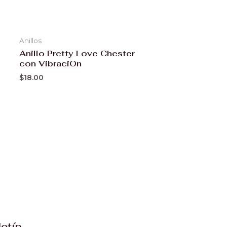
Anillos
Anillo Pretty Love Chester
con VibraciOn
$
18.00
letín