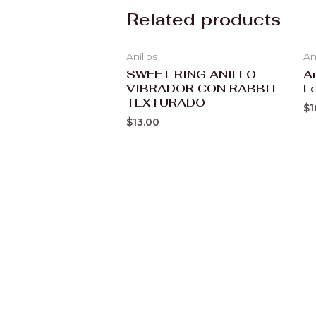
Related products
Anillos
An
SWEET RING ANILLO
An
VIBRADOR CON RABBIT
L
TEXTURADO
$
1
$
13.00