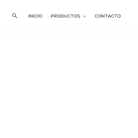
Ir
al
Buscar
INICIO
PRODUCTOS
CONTACTO
contenido