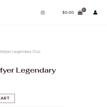
$
0.00
Satisfyer Legendary Duo
sfyer Legendary
CART