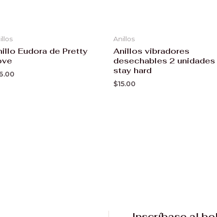
illos
Anillos
illo Eudora de Pretty
Anillos vibradores
ove
desechables 2 unidades
stay hard
6.00
$
15.00
Inscríbase al bo