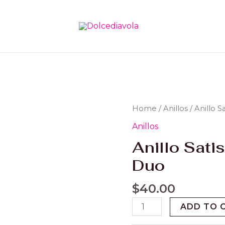
Anillo
Home
/
Anillos
/ Anillo 
Satisfyer
Anillos
Legendary
Anillo Sati
Duo
quantity
Duo
$
40.00
ADD TO 