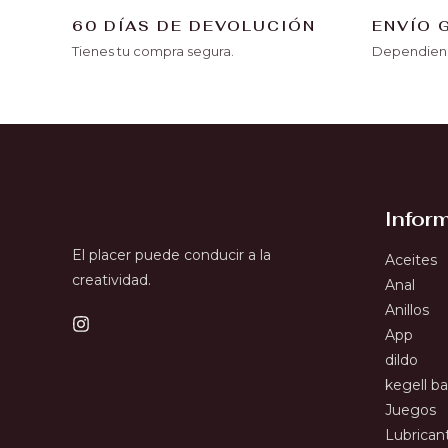
60 DÍAS DE DEVOLUCIÓN
ENVÍO 
Tienes tu compra segura.
Dependiend
Infor
El placer puede conducir a la
Aceites
creatividad.
Anal
Anillos
App
dildo
kegell bal
Juegos
Lubrican